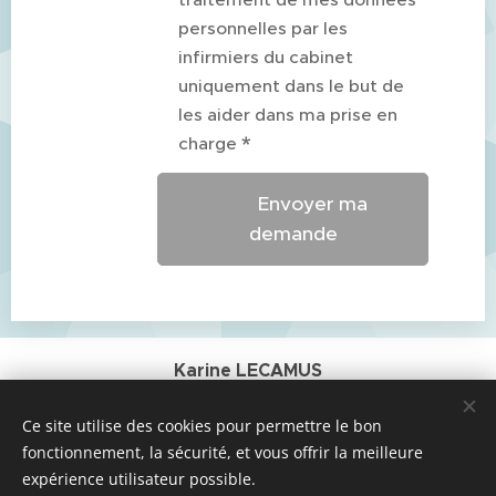
personnelles par les
infirmiers du cabinet
uniquement dans le but de
les aider dans ma prise en
charge
✉ Envoyer ma
demande
Karine LECAMUS
Fabrice FONTAINE
Ce site utilise des cookies pour permettre le bon
Mickaël PODEVIN
fonctionnement, la sécurité, et vous offrir la meilleure
expérience utilisateur possible.
125 rue de Vern 35200 RENNES